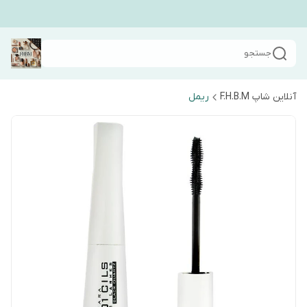
جستجو
آنلاین شاپ F.H.B.M
ریمل