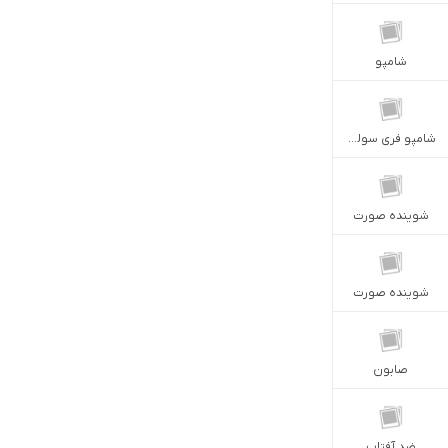
شامپو
شامپو فری سولفات
شوينده صورت
شوینده صورت
صابون
ضد آفتاب