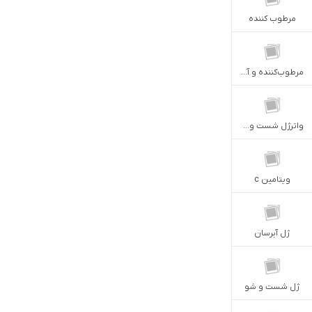
مرطوب کننده
مرطوب‌کننده و آبرسان
واترژل شست وشو
ویتامین c
ژل آبرسان
ژل شست و شو