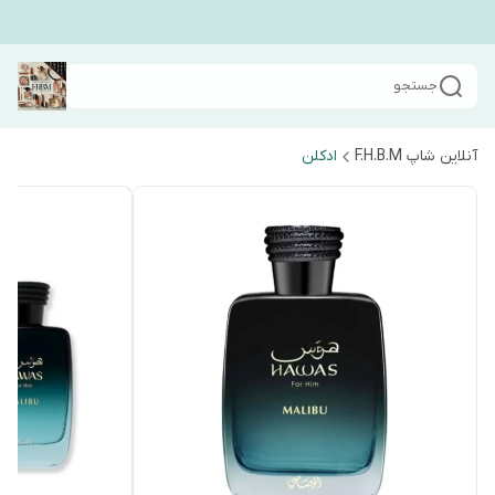
جستجو
آنلاین شاپ F.H.B.M
ادکلن