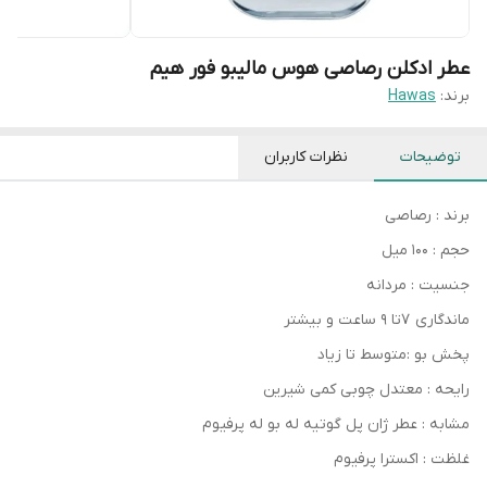
عطر ادکلن رصاصی هوس مالیبو فور هیم
برند:
Hawas
توضیحات
نظرات کاربران
برند : رصاصی
حجم : 100 میل
جنسیت : مردانه
ماندگاری ۷تا ۹ ساعت و بیشتر
پخش بو :متوسط تا زیاد
رایحه : معتدل چوبی کمی شیرین
مشابه : عطر ژان پل گوتیه له بو له پرفیوم
غلظت : اکسترا پرفیوم