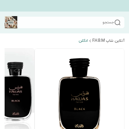
جستجو
آنلاین شاپ F.H.B.M
ادکلن