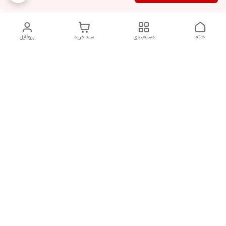
خانه
دسته‌بندی
سبد خرید
پروفایل
دسترسی سریع
تماس با ما
شکایات
درباره ما
قوانین و مقررات
سیاست حریم خصوصی
هفت روز هفته (به غیر از روزهای تعطیل رسمی) ، ۲۴ ساعت
شبانه‌روز پاسخگوی شما هستیم