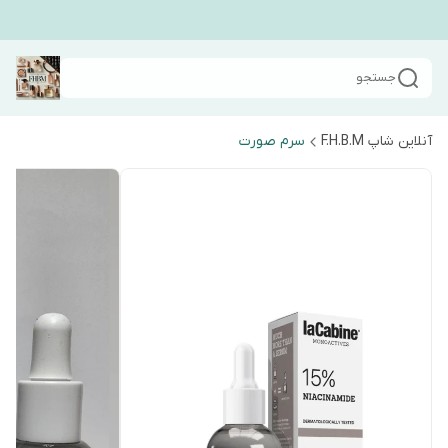
جستجو
آنلاین شاپ F.H.B.M
سرم صورت