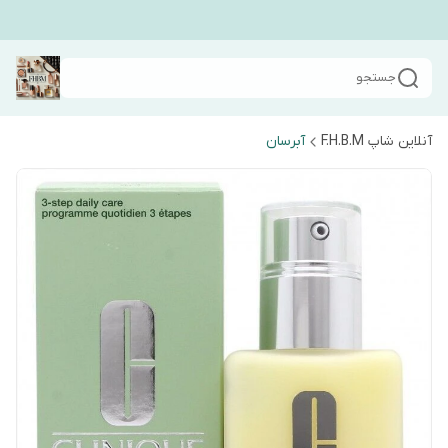
جستجو
آنلاین شاپ F.H.B.M
آبرسان