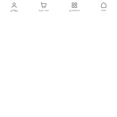
خانه
دسته‌بندی
سبد خرید
پروفایل
دسترسی سریع
تماس با ما
شکایات
درباره ما
قوانین و مقررات
سیاست حریم خصوصی
هفت روز هفته (به غیر از روزهای تعطیل رسمی) ، ۲۴ ساعت
شبانه‌روز پاسخگوی شما هستیم
شماره تماس
09333916354