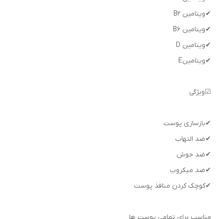
✔ویتامین B2
✔ویتامین B6
✔ویتامین D
✔ویتامینE
☑ویژگی
✔بازسازی پوست
✔ضد التهاب
✔ضد جوش
✔ضد میکروب
✔کوچک کردن منافذ پوست
مناسب برای تمامی پوست ها