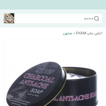
جستجو
آنلاین شاپ F.H.B.M
صابون