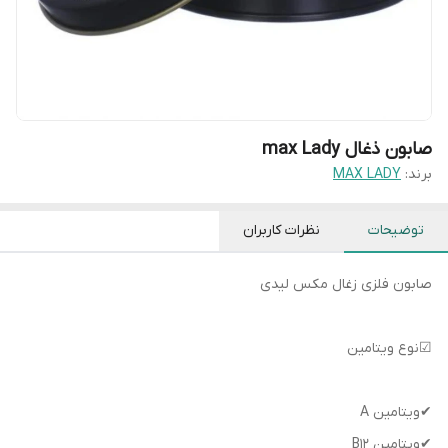
صابون ذغال max Lady
برند:
MAX LADY
توضیحات
نظرات کاربران
صابون فلزی زغال مکس لیدی
☑نوع ویتامین
✔ویتامین A
✔ویتامین B12