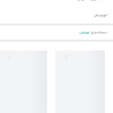
✅اورجینال
دسته‌بندی
:
صابون