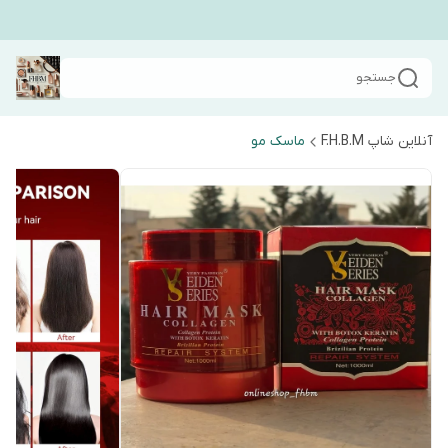
جستجو
آنلاین شاپ F.H.B.M
ماسک مو