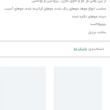
از بین رفتن وز مو و حاوی کلاژن ، پروتئین و بوتاکس
مناسب انواع موها, موهاي رنگ شده, موهاي كراتينه شده, موهای آسیب
دیده, موهای دکلره شده
حجم۱۰۰۰ml
ساخت برزیل
دسته‌بندی
:
ماسک مو