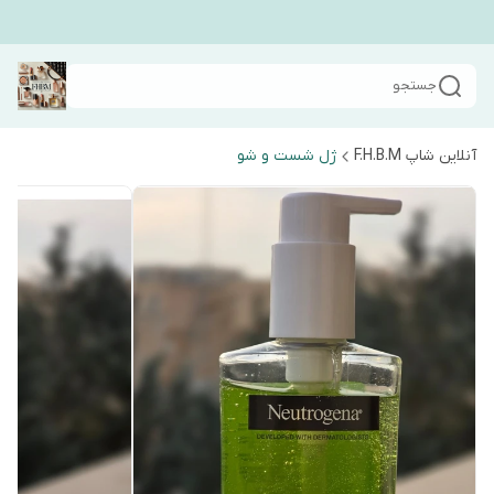
جستجو
آنلاین شاپ F.H.B.M
ژل شست و شو