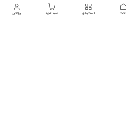
خانه
دسته‌بندی
سبد خرید
پروفایل
دسترسی سریع
تماس با ما
شکایات
درباره ما
قوانین و مقررات
سیاست حریم خصوصی
هفت روز هفته (به غیر از روزهای تعطیل رسمی) ، ۲۴ ساعت
شبانه‌روز پاسخگوی شما هستیم
شماره تماس
09333916354