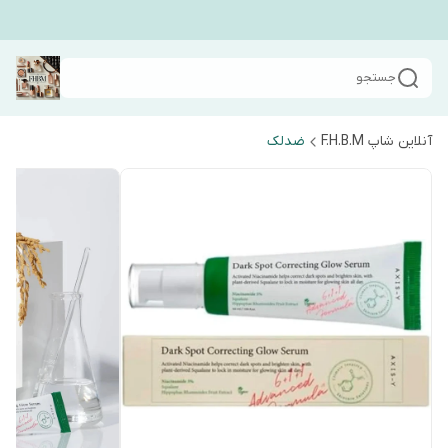
جستجو
آنلاین شاپ F.H.B.M
ضدلک