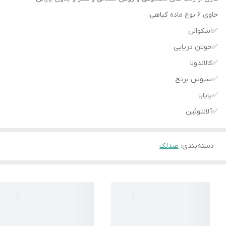
حاوی ۶ نوع ماده گیاهی:
✅️اسکوالن
✅️خولان دریایی
✅️کالاندولا
✅️سبوس برنج
✅️پاپایا
✅️آلانتوئین
دسته‌بندی
:
ضدلک