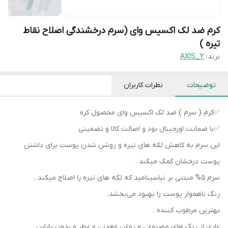
کرم ضد لک اکسیس وای (سرم درخشندگی اصلاح نقاط
تیره )
برند:
AXIS_Y
توضیحات
نظرات کاربران
✅️کرم ( سرم ) ضد لک اکسیس وای محصول کره
✅️با ضمانت اورجینال بود و اصالت کالا و تضمینی
این سرم به کاهش لکه های تیره و روشن شدن پوست برای داشتن
پوست درخشان کمک میکند .
سرم 5% مبتنی بر نیاسینامید که لکه های تیره را اصلاح میکند .
رنگ ناهموار پوست را بهبود می‌بخشد.
بهترین مرطوب کننده .
عاری از رنگ های مصنوعی و روغن معدنی و عطر و بدون پارابن