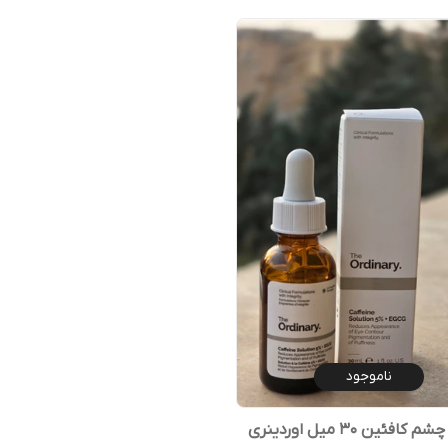
ناموجود
افئین 30 میل اوردینری