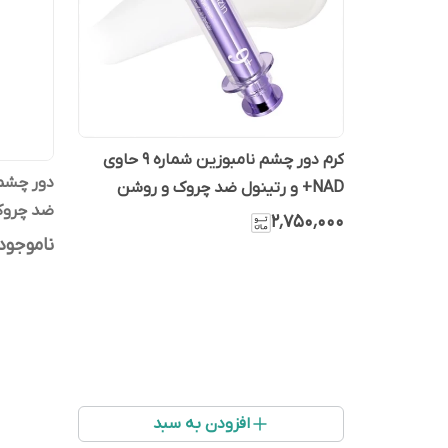
کرم دور چشم نامبوزین شماره ۹ حاوی
دور چشم 
NAD+ و رتینول ضد چروک و روشن
ضد چروک
کننده
۲٬۷۵۰٬۰۰۰
ناموجود
افزودن به سبد