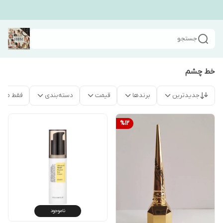
جستجو
خط چشم
جدیدترین
برندها
قیمت
دسته‌بندی
فقط محص
%
12
ناموجود