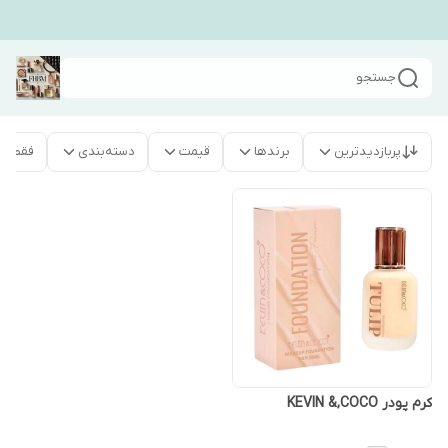
جستجو
پربازدیدترین
برندها
قیمت
دسته‌بندی
فقط م
کرم پودر KEVIN &,COCO