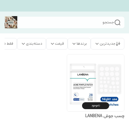
جستجو
جدیدترین
برندها
قیمت
دسته‌بندی
فقط محص
ناموجود
چسب جوش LANBENA